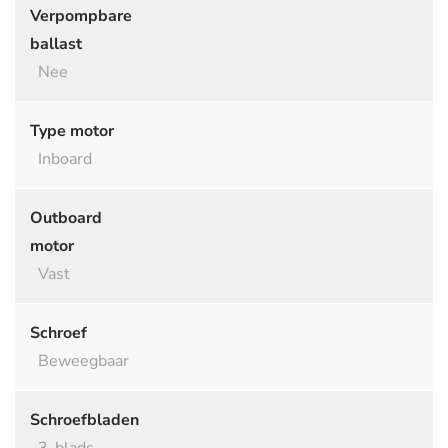
Verpompbare
ballast
Nee
Type motor
Inboard
Outboard
motor
Vast
Schroef
Beweegbaar
Schroefbladen