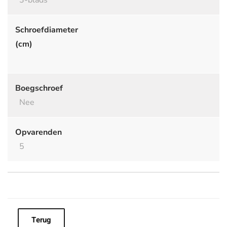
3-blads
Schroefdiameter
(cm)
Boegschroef
Nee
Opvarenden
5
Terug