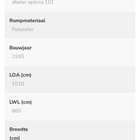
dheler opitma 101
Rompmateriaal
Polyester
Bouwjaar
1985
LOA (cm)
1010
LWL (cm)
860
Breedte
(cm)